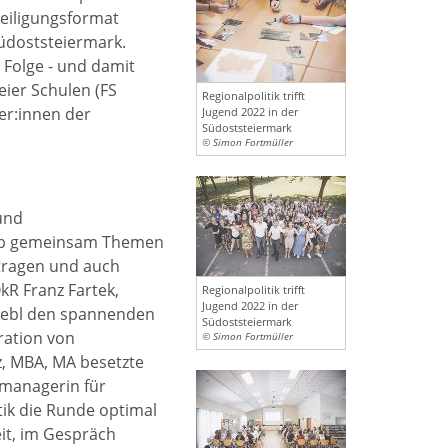
teiligungsformat
Südoststeiermark.
 Folge - und damit
eier Schulen (FS
Regionalpolitik trifft
er:innen der
Jugend 2022 in der
Südoststeiermark
© Simon Fortmüller
 und
rab gemeinsam Themen
ntragen und auch
ÖkR Franz Fartek,
Regionalpolitik trifft
Jugend 2022 in der
iebl den spannenden
Südoststeiermark
ration von
© Simon Fortmüller
z, MBA, MA besetzte
lmanagerin für
ik die Runde optimal
eit, im Gespräch