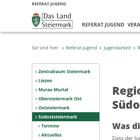
REFERAT JUGEND
REFERAT JUGEND
VER
Sie sind hier:
Referat Jugend
Jugendarbeit
R
Zentralraum Steiermark
Liezen
Regio
Murau Murtal
Obersteiermark Ost
Südo
Oststeiermark
Südoststeiermark
Was di
Termine
Aktuelles
Dass der Ju