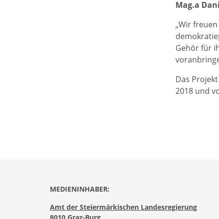
Mag.a Dani
„Wir freue
demokratiep
Gehör für 
voranbring
Das Projekt
2018 und vo
MEDIENINHABER:
Amt der Steiermärkischen Landesregierung
8010 Graz-Burg