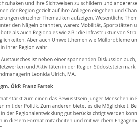
hzuhaken und ihre Sichtweisen zu schildern und andererse
nnen der Region gezielt auf ihre Anliegen eingehen und Cha
rungen einzelner Thematiken aufzeigen. Wesentliche Them
ter den Nägeln brannten, waren: Mobilität, Sportstätten 
ebote als auch Regionales wie z.B.: die Infrastruktur von S
glichkeiten. Aber auch Umweltthemen wie Müllprobleme u
 in ihrer Region wahr.
s Austausches ist neben einer spannenden Diskussion auch, 
Netzwerken und Aktivitäten in der Region Südoststeiermark.
endmanagerin Leonida Ulrich, MA.
bgm. ÖkR Franz Fartek
rmat stärkt zum einen das Bewusstsein junger Menschen in
n mit der Politik. Zum anderen bietet es die Möglichkeit, Be
 in der Regionalentwicklung gut berücksichtigt werden könne
n in diesem Format mitarbeiten und mit welchem Engagemen
"