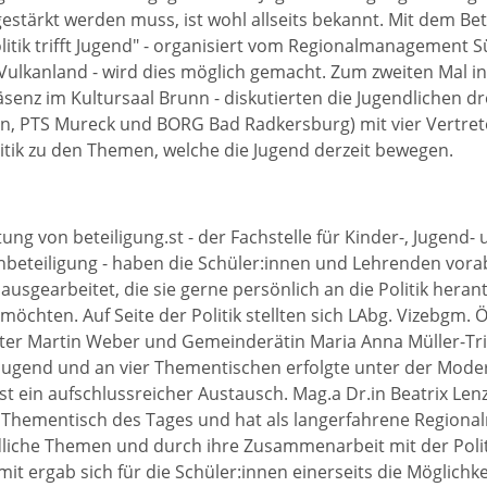
estärkt werden muss, ist wohl allseits bekannt. Mit dem Be
litik trifft Jugend" - organisiert vom Regionalmanagement 
 Vulkanland - wird dies möglich gemacht. Zum zweiten Mal in
äsenz im Kultursaal Brunn - diskutierten die Jugendlichen dr
in, PTS Mureck und BORG Bad Radkersburg) mit vier Vertret
itik zu den Themen, welche die Jugend derzeit bewegen.
ung von beteiligung.st - der Fachstelle für Kinder-, Jugend-
nbeteiligung - haben die Schüler:innen und Lehrenden vo
ausgearbeitet, die sie gerne persönlich an die Politik hera
möchten. Auf Seite der Politik stellten sich LAbg. Vizebgm. 
ter Martin Weber und Gemeinderätin Maria Anna Müller-Tr
Jugend und an vier Thementischen erfolgte unter der Mode
.st ein aufschlussreicher Austausch. Mag.a Dr.in Beatrix Len
 Thementisch des Tages und hat als langerfahrene Regiona
liche Themen und durch ihre Zusammenarbeit mit der Polit
mit ergab sich für die Schüler:innen einerseits die Möglichk