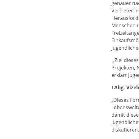
genauer nac
Vertreter:i
Herausforde
Menschen un
Freizeitang
Einkaufsmö
Jugendliche
„Ziel diese
Projekten, 
erklärt Jug
LAbg. Vize
„Dieses Fo
Lebenswelte
damit diese
Jugendliche
diskutieren.