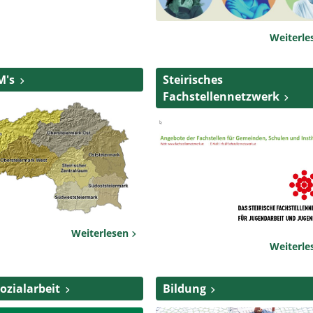
Weiterl
M's
Steirisches
Fachstellennetzwerk
Weiterlesen
Weiterl
ozialarbeit
Bildung