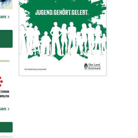
esen
esen