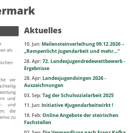
iermark
Aktuelles
10. Jun:
Meilensteinverleihung 09.12.2026 –
m
en als
„Rampenlicht Jugendarbeit und mehr…“
28. Apr:
72. Landesjugendredewettbewerb -
tischen
Ergebnisse
28. Apr:
Landesjugendsingen 2026 -
che vor
Auszeichnungen
chteilig
twortung
03. Sep:
Tag der Schulsozialarbeit 2025
ern und
er- und
11. Jun:
Initiative #jugendarbeitwirkt !
en; die
18. Feb:
Online Angebote der steirischen
benso zu
Fachstellen
02. Sep:
Die Verwandlung nach Franz Kafka