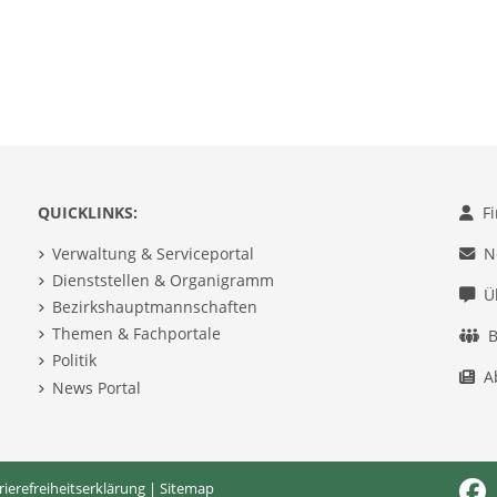
QUICKLINKS:
F
Verwaltung & Serviceportal
N
Dienststellen & Organigramm
Ü
Bezirkshauptmannschaften
Themen & Fachportale
B
Politik
A
News Portal
rierefreiheitserklärung
|
Sitemap
Fac