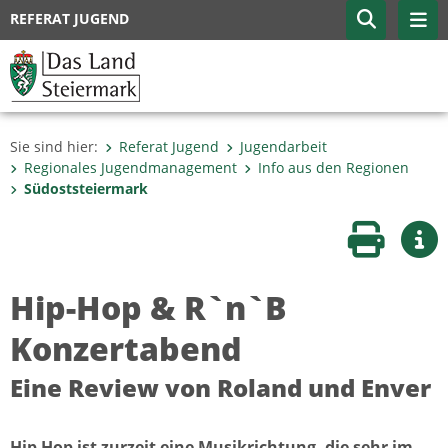
REFERAT JUGEND
Sie sind hier:
Referat Jugend
Jugendarbeit
Regionales Jugendmanagement
Info aus den Regionen
Südoststeiermark
Seite druc
Wei
Hip-Hop & R`n`B
Konzertabend
Eine Review von Roland und Enver
Hip Hop ist zurzeit eine Musikrichtung, die sehr im