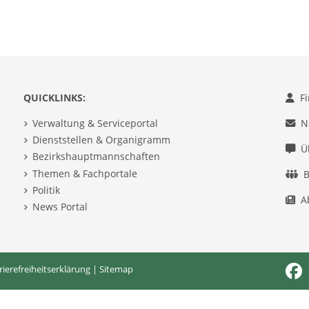
QUICKLINKS:
F
Verwaltung & Serviceportal
N
Dienststellen & Organigramm
Ü
Bezirkshauptmannschaften
Themen & Fachportale
B
Politik
A
News Portal
rierefreiheitserklärung
|
Sitemap
Fac