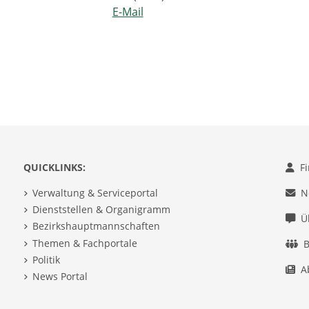
E-Mail
QUICKLINKS:
F
Verwaltung & Serviceportal
N
Dienststellen & Organigramm
Ü
Bezirkshauptmannschaften
Themen & Fachportale
B
Politik
A
News Portal