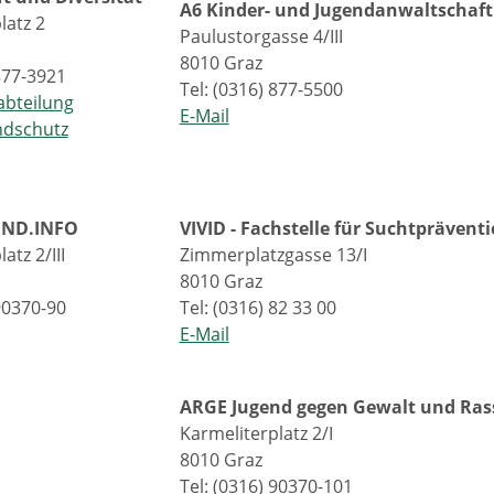
A6 Kinder- und Jugendanwaltschaft
latz 2
Paulustorgasse 4/III
8010 Graz
 877-3921
Tel: (0316) 877-5500
abteilung
E-Mail
ndschutz
END.INFO
VIVID - Fachstelle für Suchtprävent
atz 2/III
Zimmerplatzgasse 13/I
8010 Graz
 90370-90
Tel: (0316) 82 33 00
E-Mail
ARGE Jugend gegen Gewalt und Ra
Karmeliterplatz 2/I
8010 Graz
Tel: (0316) 90370-101