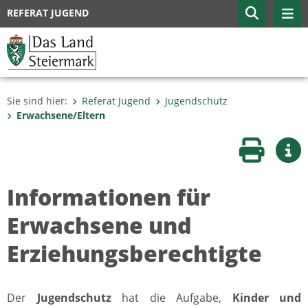
REFERAT JUGEND
Sie sind hier:
Referat Jugend
Jugendschutz
Erwachsene/Eltern
Seite druc
Wei
Informationen für
Erwachsene und
Erziehungsberechtigte
Der
Jugendschutz
hat die Aufgabe,
Kinder und